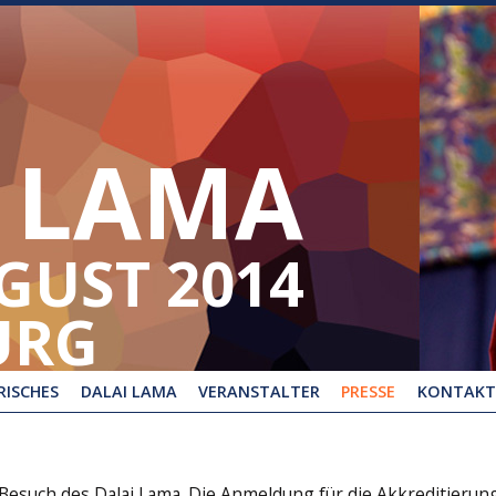
 LAMA
UGUST 2014
URG
ISCHES
DALAI LAMA
VERANSTALTER
PRESSE
KONTAKT
 Besuch des Dalai Lama. Die Anmeldung für die Akkreditierun