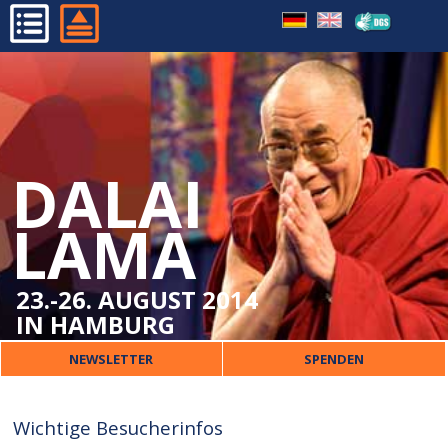
WICHTIGE BESUCHERINFOS
HOME
ORT
PROGRAMM
VERPFLEGUNG
ORGANISATORISCHES
ÜBERSETZUNG
DALAI
DALAI LAMA
KINDER
VERANSTALTER
LAMA
SICHERHEIT
PRESSE
UNTERKUNFT
KONTAKT
23.-26. AUGUST 2014
IN HAMBURG
NEWSLETTER
SPENDEN
Wichtige Besucherinfos