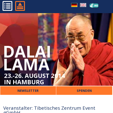
TIBETISCHES ZENTRUM
HOME
FRÜHERE BESUCHE
PROGRAMM
ORGANISATORISCHES
DALAI
DALAI LAMA
VERANSTALTER
LAMA
PRESSE
KONTAKT
23.-26. AUGUST 2014
IN HAMBURG
NEWSLETTER
SPENDEN
Veranstalter: Tibetisches Zentrum Event
gGmbH