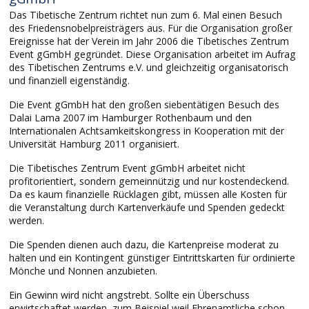
Das Tibetische Zentrum richtet nun zum 6. Mal einen Besuch
des Friedensnobelpreisträgers aus. Für die Organisation großer
Ereignisse hat der Verein im Jahr 2006 die Tibetisches Zentrum
Event gGmbH gegründet. Diese Organisation arbeitet im Aufrag
des Tibetischen Zentrums e.V. und gleichzeitig organisatorisch
und finanziell eigenständig.
Die Event gGmbH hat den großen siebentätigen Besuch des
Dalai Lama 2007 im Hamburger Rothenbaum und den
Internationalen Achtsamkeitskongress in Kooperation mit der
Universität Hamburg 2011 organisiert.
Die Tibetisches Zentrum Event gGmbH arbeitet nicht
profitorientiert, sondern gemeinnützig und
nur kostendeckend
.
Da es kaum finanzielle Rücklagen gibt, müssen alle Kosten für
die Veranstaltung durch Kartenverkäufe und Spenden gedeckt
werden.
Die Spenden dienen auch dazu, die Kartenpreise moderat zu
halten und ein Kontingent günstiger Eintrittskarten für ordinierte
Mönche und Nonnen anzubieten.
Ein Gewinn wird nicht angstrebt. Sollte ein Überschuss
erwirtschaftet werden, zum Beispiel weil Ehrenamtliche schon