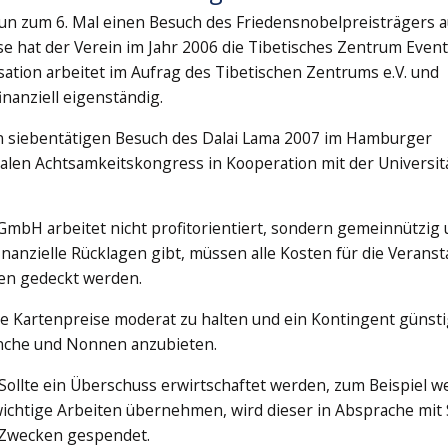
un zum 6. Mal einen Besuch des Friedensnobelpreisträgers a
se hat der Verein im Jahr 2006 die Tibetisches Zentrum Event
tion arbeitet im Aufrag des Tibetischen Zentrums e.V. und
inanziell eigenständig.
 siebentätigen Besuch des Dalai Lama 2007 im Hamburger
len Achtsamkeitskongress in Kooperation mit der Universit
GmbH arbeitet nicht profitorientiert, sondern gemeinnützig
inanzielle Rücklagen gibt, müssen alle Kosten für die Veranst
en gedeckt werden.
ie Kartenpreise moderat zu halten und ein Kontingent günst
Mönche und Nonnen anzubieten.
Sollte ein Überschuss erwirtschaftet werden, zum Beispiel we
ichtige Arbeiten übernehmen, wird dieser in Absprache mit 
 Zwecken gespendet.