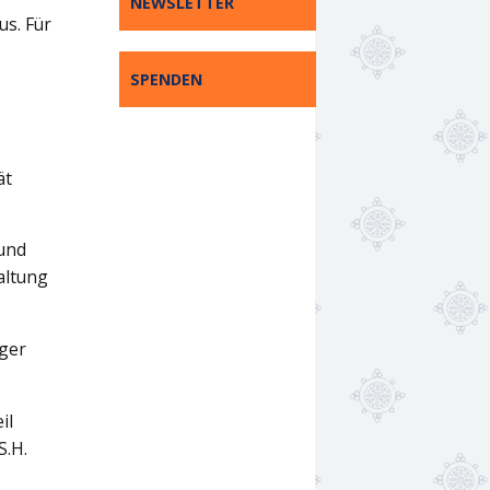
NEWSLETTER
us. Für
SPENDEN
ät
 und
altung
iger
il
S.H.