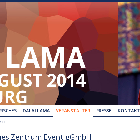
 LAMA
UGUST 2014
URG
ISCHES
DALAI LAMA
VERANSTALTER
PRESSE
KONTAKT
UCHE
sches Zentrum Event gGmbH