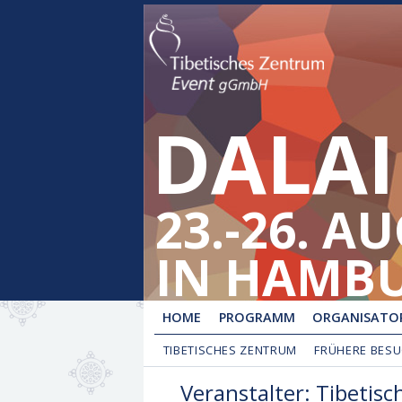
DALAI
23.-26. A
IN HAMB
HOME
PROGRAMM
ORGANISATOR
TIBETISCHES ZENTRUM
FRÜHERE BES
Veranstalter: Tibeti