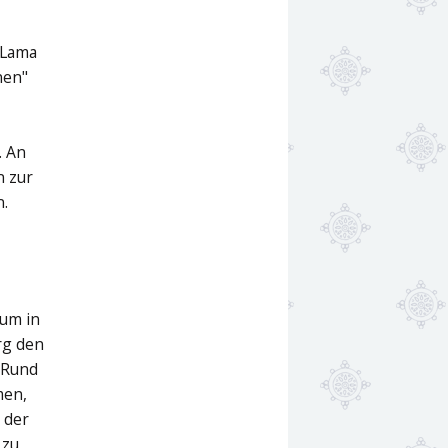
 Lama
nen"
,
. An
n zur
n.
rum in
rg den
 Rund
men,
 der
 zu