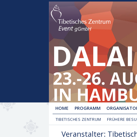
DALAI
23.-26. A
IN HAMB
HOME
PROGRAMM
ORGANISATOR
TIBETISCHES ZENTRUM
FRÜHERE BES
Veranstalter: Tibeti