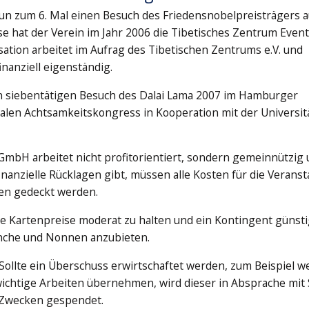
un zum 6. Mal einen Besuch des Friedensnobelpreisträgers a
se hat der Verein im Jahr 2006 die Tibetisches Zentrum Event
tion arbeitet im Aufrag des Tibetischen Zentrums e.V. und
inanziell eigenständig.
 siebentätigen Besuch des Dalai Lama 2007 im Hamburger
len Achtsamkeitskongress in Kooperation mit der Universit
GmbH arbeitet nicht profitorientiert, sondern gemeinnützig
inanzielle Rücklagen gibt, müssen alle Kosten für die Veranst
en gedeckt werden.
ie Kartenpreise moderat zu halten und ein Kontingent günst
Mönche und Nonnen anzubieten.
Sollte ein Überschuss erwirtschaftet werden, zum Beispiel we
ichtige Arbeiten übernehmen, wird dieser in Absprache mit 
 Zwecken gespendet.