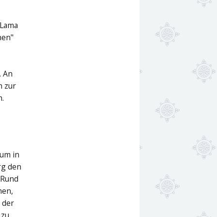
 Lama
nen"
,
. An
n zur
n.
rum in
rg den
 Rund
men,
 der
 zu