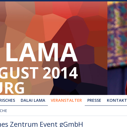
 LAMA
UGUST 2014
URG
ISCHES
DALAI LAMA
VERANSTALTER
PRESSE
KONTAKT
UCHE
sches Zentrum Event gGmbH