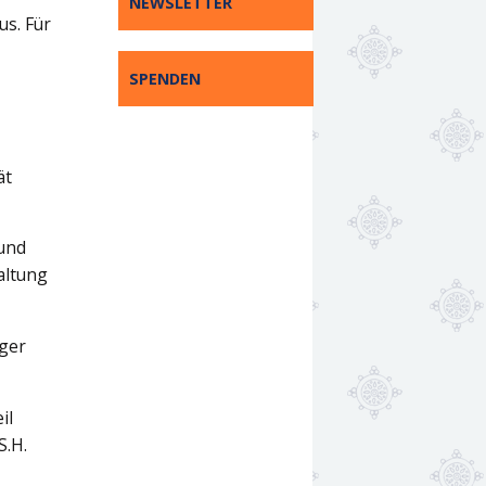
NEWSLETTER
us. Für
SPENDEN
ät
 und
altung
iger
il
S.H.