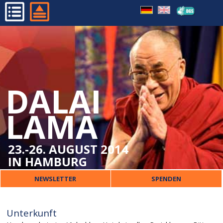
WICHTIGE BESUCHERINFOS
HOME
ORT
PROGRAMM
VERPFLEGUNG
ORGANISATORISCHES
ÜBERSETZUNG
DALAI
DALAI LAMA
KINDER
VERANSTALTER
LAMA
SICHERHEIT
PRESSE
UNTERKUNFT
KONTAKT
23.-26. AUGUST 2014
IN HAMBURG
NEWSLETTER
SPENDEN
Unterkunft