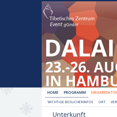
DALAI
23.-26. A
IN HAMB
HOME
PROGRAMM
ORGANISATOR
WICHTIGE BESUCHERINFOS
ORT
VE
Unterkunft