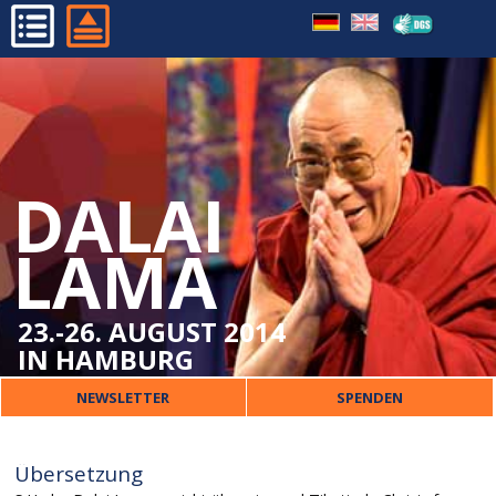
WICHTIGE BESUCHERINFOS
HOME
ORT
PROGRAMM
VERPFLEGUNG
ORGANISATORISCHES
ÜBERSETZUNG
DALAI
DALAI LAMA
KINDER
VERANSTALTER
LAMA
SICHERHEIT
PRESSE
UNTERKUNFT
KONTAKT
23.-26. AUGUST 2014
IN HAMBURG
NEWSLETTER
SPENDEN
Übersetzung