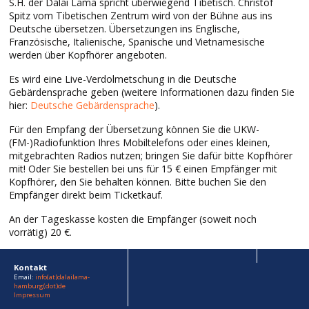
S.H. der Dalai Lama spricht überwiegend Tibetisch. Christof
Spitz vom Tibetischen Zentrum wird von der Bühne aus ins
Deutsche übersetzen. Übersetzungen ins Englische,
Französische, Italienische, Spanische und Vietnamesische
werden über Kopfhörer angeboten.
Es wird eine Live-Verdolmetschung in die Deutsche
Gebärdensprache geben (weitere Informationen dazu finden Sie
hier:
Deutsche Gebärdensprache
).
Für den Empfang der Übersetzung können Sie die UKW-
(FM-)Radiofunktion Ihres Mobiltelefons oder eines kleinen,
mitgebrachten Radios nutzen; bringen Sie dafür bitte Kopfhörer
mit! Oder Sie bestellen bei uns für 15 € einen Empfänger mit
Kopfhörer, den Sie behalten können. Bitte buchen Sie den
Empfänger direkt beim Ticketkauf.
An der Tageskasse kosten die Empfänger (soweit noch
vorrätig) 20 €.
Kontakt
Email:
info(at)dalailama-
hamburg(dot)de
Impressum