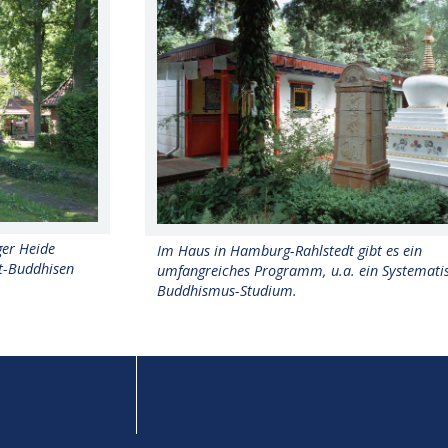
ger Heide
Im Haus in Hamburg-Rahlstedt gibt es ein
ht-Buddhisen
umfangreiches Programm, u.a. ein Systemati
Buddhismus-Studium.