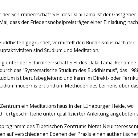
 der Schirmherrschaft S.H. des Dalai Lama ist der Gastgeber
 Mal, dass der Friedensnobelpreisträger einer Einladung nach
 Buddhisten gegründet, vermittelt den Buddhismus nach der
auptaktivitäten sind Studium und Meditation.
ng unter der Schirmherrschaft S.H. des Dalai Lama. Renomée
 durch das "Systematische Studium des Buddhismus", das 198
Studium ist berufsbegleitend und kann im Direkt- oder Fernk
Studium modernisiert und um Methoden des Lernens über da
e Zentrum ein Meditationshaus in der Lüneburger Heide, wo
 Fortgeschrittene unter qualifizierter Anleitung angeboten
sprogramm des Tibetischen Zentrums bietet Neuinteressen
en auf verschiedenen Ebenen der Praxis einen authentische