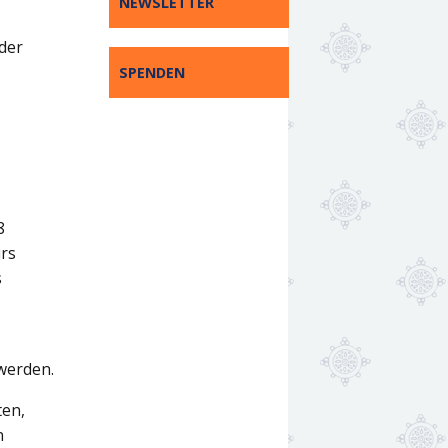
NEWSLETTER
 der
SPENDEN
8
urs
s
 werden.
ten,
n