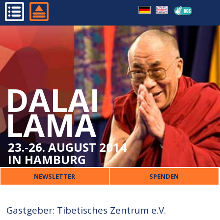
TIBETISCHES ZENTRUM
HOME
FRÜHERE BESUCHE
PROGRAMM
ORGANISATORISCHES
DALAI
DALAI LAMA
VERANSTALTER
LAMA
PRESSE
KONTAKT
23.-26. AUGUST 2014
IN HAMBURG
NEWSLETTER
SPENDEN
Gastgeber: Tibetisches Zentrum e.V.