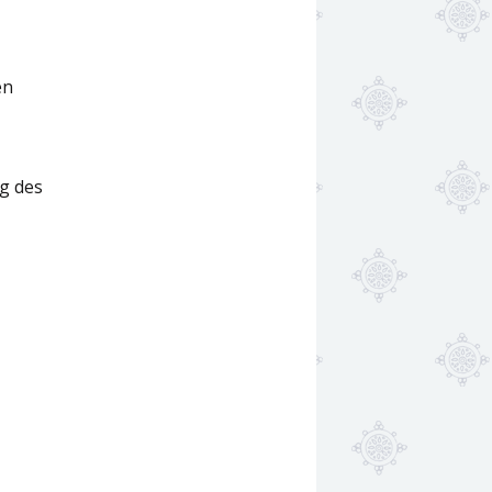
en
g des