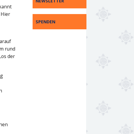
NEWSLETTER
rkannt
 Hier
SPENDEN
arauf
hm rund
Los der
ng
n
chen