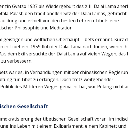
enzin Gyatso 1937 als Wiedergeburt des XIII. Dalai Lama ane
ala-Palast, den traditionellen Sitz der Dalai Lamas, gebracht.
sbildung und erhielt von den besten Lehrern Tibets eine
ischer Philosophie und Meditation.
 geistigen und weltlichen Oberhaupt Tibets ernannt. Kurz d
 in Tibet ein. 1959 floh der Dalai Lama nach Indien, wohin i
Aus dem Exil versuchte der Dalai Lama auf vielen Wegen, das 
 zu verbessern.
Tibets war es, in Verhandlungen mit der chinesischen Regieru
ltung für Tibet zu erlangen. Doch trotz weitgehender
 Politik des Mittleren Weges gemacht hat, war Peking nicht a
ischen Gesellschaft
Demokratisierung der tibetischen Gesellschaft voran. Im indis
erung ins Leben mit einem Exilparlament, einem Kabinett und