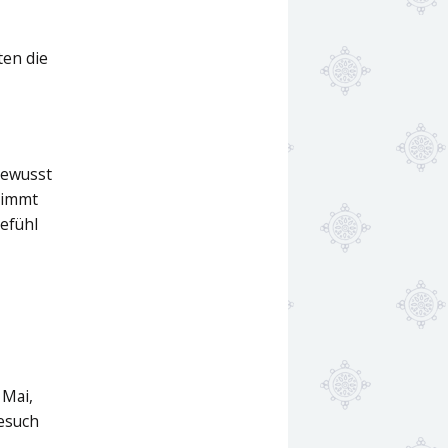
ten die
bewusst
 nimmt
gefühl
 Mai,
esuch