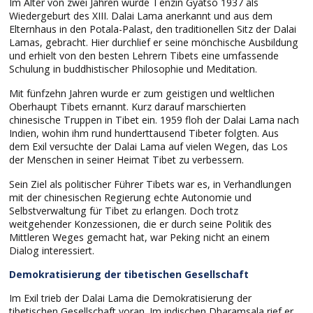
Im Alter von zwei Jahren wurde Tenzin Gyatso 1937 als
Wiedergeburt des XIII. Dalai Lama anerkannt und aus dem
Elternhaus in den Potala-Palast, den traditionellen Sitz der Dalai
Lamas, gebracht. Hier durchlief er seine mönchische Ausbildung
und erhielt von den besten Lehrern Tibets eine umfassende
Schulung in buddhistischer Philosophie und Meditation.
Mit fünfzehn Jahren wurde er zum geistigen und weltlichen
Oberhaupt Tibets ernannt. Kurz darauf marschierten
chinesische Truppen in Tibet ein. 1959 floh der Dalai Lama nach
Indien, wohin ihm rund hunderttausend Tibeter folgten. Aus
dem Exil versuchte der Dalai Lama auf vielen Wegen, das Los
der Menschen in seiner Heimat Tibet zu verbessern.
Sein Ziel als politischer Führer Tibets war es, in Verhandlungen
mit der chinesischen Regierung echte Autonomie und
Selbstverwaltung für Tibet zu erlangen. Doch trotz
weitgehender Konzessionen, die er durch seine Politik des
Mittleren Weges gemacht hat, war Peking nicht an einem
Dialog interessiert.
Demokratisierung der tibetischen Gesellschaft
Im Exil trieb der Dalai Lama die Demokratisierung der
tibetischen Gesellschaft voran. Im indischen Dharamsala rief er