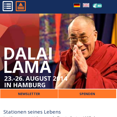
STATIONEN SEINES LEBENS
HOME
SCHIRMHERR DES
PROGRAMM
TIBETISCHEN ZENTRUMS
ORGANISATORISCHES
DALAI
DALAI LAMA
VERANSTALTER
LAMA
PRESSE
KONTAKT
23.-26. AUGUST 2014
IN HAMBURG
NEWSLETTER
SPENDEN
Stationen seines Lebens