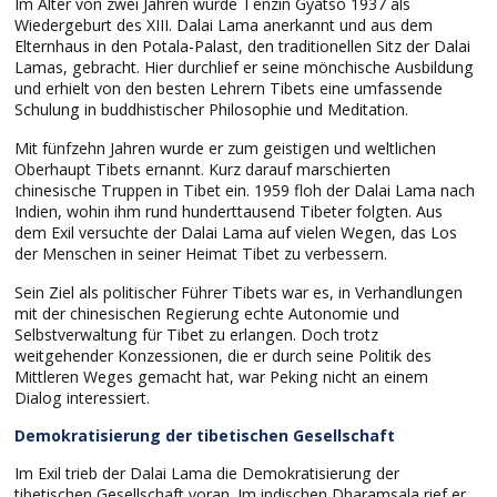
Im Alter von zwei Jahren wurde Tenzin Gyatso 1937 als
Wiedergeburt des XIII. Dalai Lama anerkannt und aus dem
Elternhaus in den Potala-Palast, den traditionellen Sitz der Dalai
Lamas, gebracht. Hier durchlief er seine mönchische Ausbildung
und erhielt von den besten Lehrern Tibets eine umfassende
Schulung in buddhistischer Philosophie und Meditation.
Mit fünfzehn Jahren wurde er zum geistigen und weltlichen
Oberhaupt Tibets ernannt. Kurz darauf marschierten
chinesische Truppen in Tibet ein. 1959 floh der Dalai Lama nach
Indien, wohin ihm rund hunderttausend Tibeter folgten. Aus
dem Exil versuchte der Dalai Lama auf vielen Wegen, das Los
der Menschen in seiner Heimat Tibet zu verbessern.
Sein Ziel als politischer Führer Tibets war es, in Verhandlungen
mit der chinesischen Regierung echte Autonomie und
Selbstverwaltung für Tibet zu erlangen. Doch trotz
weitgehender Konzessionen, die er durch seine Politik des
Mittleren Weges gemacht hat, war Peking nicht an einem
Dialog interessiert.
Demokratisierung der tibetischen Gesellschaft
Im Exil trieb der Dalai Lama die Demokratisierung der
tibetischen Gesellschaft voran. Im indischen Dharamsala rief er