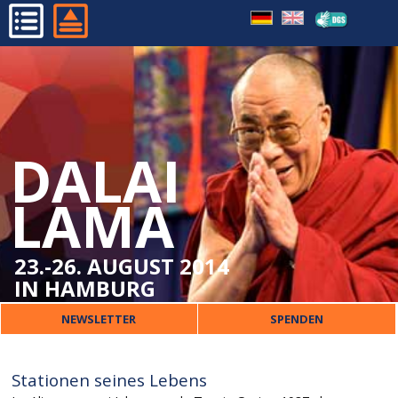
STATIONEN SEINES LEBENS
HOME
SCHIRMHERR DES
PROGRAMM
TIBETISCHEN ZENTRUMS
ORGANISATORISCHES
DALAI
DALAI LAMA
VERANSTALTER
LAMA
PRESSE
KONTAKT
23.-26. AUGUST 2014
IN HAMBURG
NEWSLETTER
SPENDEN
Stationen seines Lebens