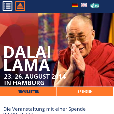
HOME
PROGRAMM
ORGANISATORISCHES
DALAI
DALAI LAMA
VERANSTALTER
LAMA
PRESSE
KONTAKT
23.-26. AUGUST 2014
IN HAMBURG
NEWSLETTER
SPENDEN
Die Veranstaltung mit einer Spende
unterstützen