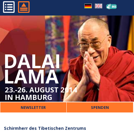
STATIONEN SEINES LEBENS
HOME
SCHIRMHERR DES
PROGRAMM
TIBETISCHEN ZENTRUMS
ORGANISATORISCHES
DALAI
DALAI LAMA
VERANSTALTER
LAMA
PRESSE
KONTAKT
23.-26. AUGUST 2014
IN HAMBURG
NEWSLETTER
SPENDEN
Schirmherr des Tibetischen Zentrums