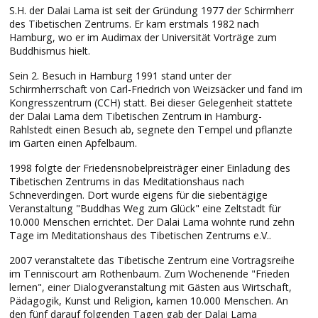
S.H. der Dalai Lama ist seit der Gründung 1977 der Schirmherr
des Tibetischen Zentrums. Er kam erstmals 1982 nach
Hamburg, wo er im Audimax der Universität Vorträge zum
Buddhismus hielt.
Sein 2. Besuch in Hamburg 1991 stand unter der
Schirmherrschaft von Carl-Friedrich von Weizsäcker und fand im
Kongresszentrum (CCH) statt. Bei dieser Gelegenheit stattete
der Dalai Lama dem Tibetischen Zentrum in Hamburg-
Rahlstedt einen Besuch ab, segnete den Tempel und pflanzte
im Garten einen Apfelbaum.
1998 folgte der Friedensnobelpreisträger einer Einladung des
Tibetischen Zentrums in das Meditationshaus nach
Schneverdingen. Dort wurde eigens für die siebentägige
Veranstaltung "Buddhas Weg zum Glück" eine Zeltstadt für
10.000 Menschen errichtet. Der Dalai Lama wohnte rund zehn
Tage im Meditationshaus des Tibetischen Zentrums e.V..
2007 veranstaltete das Tibetische Zentrum eine Vortragsreihe
im Tenniscourt am Rothenbaum. Zum Wochenende "Frieden
lernen", einer Dialogveranstaltung mit Gästen aus Wirtschaft,
Pädagogik, Kunst und Religion, kamen 10.000 Menschen. An
den fünf darauf folgenden Tagen gab der Dalai Lama