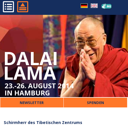
STATIONEN SEINES LEBENS
HOME
SCHIRMHERR DES
PROGRAMM
TIBETISCHEN ZENTRUMS
ORGANISATORISCHES
DALAI
DALAI LAMA
VERANSTALTER
LAMA
PRESSE
KONTAKT
23.-26. AUGUST 2014
IN HAMBURG
NEWSLETTER
SPENDEN
Schirmherr des Tibetischen Zentrums