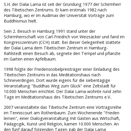
S.H. der Dalai Lama ist seit der Gründung 1977 der Schirmherr
des Tibetischen Zentrums. Er kam erstmals 1982 nach
Hamburg, wo er im Audimax der Universität Vorträge zum
Buddhismus hielt.
Sein 2. Besuch in Hamburg 1991 stand unter der
Schirmherrschaft von Carl-Friedrich von Weizsäcker und fand im
Kongresszentrum (CCH) statt. Bei dieser Gelegenheit stattete
der Dalai Lama dem Tibetischen Zentrum in Hamburg-
Rahlstedt einen Besuch ab, segnete den Tempel und pflanzte
im Garten einen Apfelbaum.
1998 folgte der Friedensnobelpreisträger einer Einladung des
Tibetischen Zentrums in das Meditationshaus nach
Schneverdingen. Dort wurde eigens für die siebentägige
Veranstaltung "Buddhas Weg zum Glück" eine Zeltstadt für
10.000 Menschen errichtet. Der Dalai Lama wohnte rund zehn
Tage im Meditationshaus des Tibetischen Zentrums e.V..
2007 veranstaltete das Tibetische Zentrum eine Vortragsreihe
im Tenniscourt am Rothenbaum. Zum Wochenende "Frieden
lernen", einer Dialogveranstaltung mit Gästen aus Wirtschaft,
Pädagogik, Kunst und Religion, kamen 10.000 Menschen. An
den fünf darauf folgenden Tagen gab der Dalai Lama