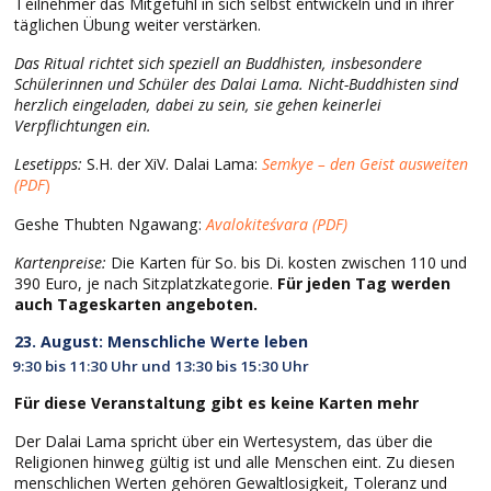
Teilnehmer das Mitgefühl in sich selbst entwickeln und in ihrer
täglichen Übung weiter verstärken.
Das Ritual richtet sich speziell an Buddhisten, insbesondere
Schülerinnen und Schüler des Dalai Lama. Nicht-Buddhisten sind
herzlich eingeladen, dabei zu sein, sie gehen keinerlei
Verpflichtungen ein.
Lesetipps:
S.H. der XiV. Dalai Lama:
Semkye – den Geist ausweiten
(PDF
)
Geshe Thubten Ngawang:
Avalokiteśvara (PDF)
Kartenpreise:
Die Karten für So. bis Di. kosten zwischen 110 und
390 Euro, je nach Sitzplatzkategorie.
Für jeden Tag werden
auch Tageskarten angeboten.
23. August: Menschliche Werte leben
9:30 bis 11:30 Uhr und 13:30 bis 15:30 Uhr
Für diese Veranstaltung gibt es keine Karten mehr
Der Dalai Lama spricht über ein Wertesystem, das über die
Religionen hinweg gültig ist und alle Menschen eint. Zu diesen
menschlichen Werten gehören Gewaltlosigkeit, Toleranz und