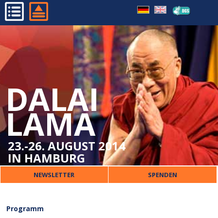
RAHMENPROGRAMM
HOME
MARKTPLATZ
PROGRAMM
ORGANISATORISCHES
DALAI
DALAI LAMA
VERANSTALTER
LAMA
PRESSE
KONTAKT
23.-26. AUGUST 2014
IN HAMBURG
NEWSLETTER
SPENDEN
Programm