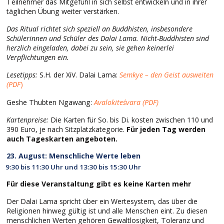
Teilnehmer das Mitgefühl in sich selbst entwickeln und in ihrer
täglichen Übung weiter verstärken.
Das Ritual richtet sich speziell an Buddhisten, insbesondere
Schülerinnen und Schüler des Dalai Lama. Nicht-Buddhisten sind
herzlich eingeladen, dabei zu sein, sie gehen keinerlei
Verpflichtungen ein.
Lesetipps:
S.H. der XiV. Dalai Lama:
Semkye – den Geist ausweiten
(PDF
)
Geshe Thubten Ngawang:
Avalokiteśvara (PDF)
Kartenpreise:
Die Karten für So. bis Di. kosten zwischen 110 und
390 Euro, je nach Sitzplatzkategorie.
Für jeden Tag werden
auch Tageskarten angeboten.
23. August: Menschliche Werte leben
9:30 bis 11:30 Uhr und 13:30 bis 15:30 Uhr
Für diese Veranstaltung gibt es keine Karten mehr
Der Dalai Lama spricht über ein Wertesystem, das über die
Religionen hinweg gültig ist und alle Menschen eint. Zu diesen
menschlichen Werten gehören Gewaltlosigkeit, Toleranz und