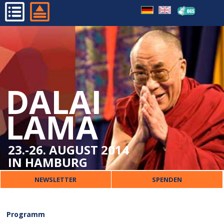
RAHMENPROGRAMM
HOME
MARKTPLATZ
PROGRAMM
ORGANISATORISCHES
DALAI
DALAI LAMA
VERANSTALTER
LAMA
PRESSE
KONTAKT
23.-26. AUGUST 2014
IN HAMBURG
NEWSLETTER
SPENDEN
Programm