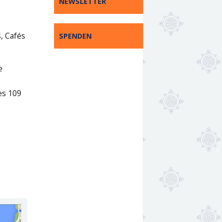
NEWSLETTER
, Cafés
SPENDEN
e
es 109