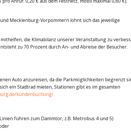
s pro Anruf: 0,20 € aus dem Festnetz, mobil maximal 0,60 €).
n und Mecklenburg-Vorpommern lohnt sich das jeweilige
mithelfen, die Klimabilanz unserer Veranstaltung zu verbes
ntsteht zu 70 Prozent durch An- und Abreise der Besucher.
enen Auto anzureisen, da die Parkmöglichkeiten begrenzt si
ich ein Stadtrad mieten, Stationen gibt es im gesamten
burg.de/kundenbuchung/
Linien führen zum Dammtor, z.B. Metrobus 4 und 5)
oder