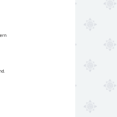
sern
nd.