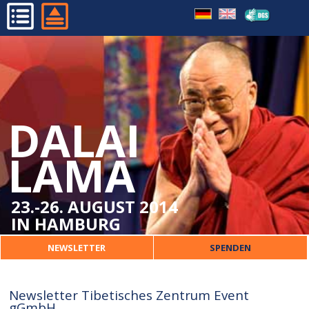
HOME
PROGRAMM
ORGANISATORISCHES
DALAI
DALAI LAMA
VERANSTALTER
LAMA
PRESSE
KONTAKT
23.-26. AUGUST 2014
IN HAMBURG
NEWSLETTER
SPENDEN
Newsletter Tibetisches Zentrum Event
gGmbH