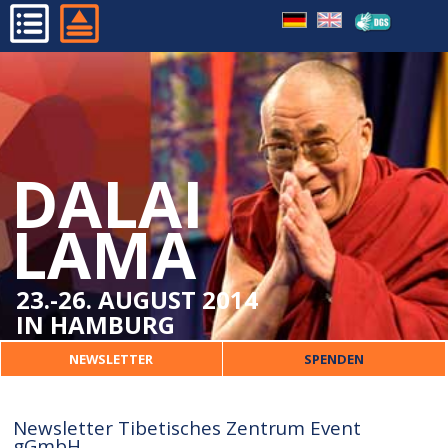
HOME
PROGRAMM
ORGANISATORISCHES
DALAI
DALAI LAMA
VERANSTALTER
LAMA
PRESSE
KONTAKT
23.-26. AUGUST 2014
IN HAMBURG
NEWSLETTER
SPENDEN
Newsletter Tibetisches Zentrum Event
gGmbH