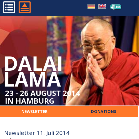
HOME
PROGRAMME
ORGANISATIONAL
DALAI
DALAI LAMA
ORGANISER
LAMA
CONTACT
23 - 26 AUGUST 2014
IN HAMBURG
NEWSLETTER
DONATIONS
Newsletter 11. Juli 2014