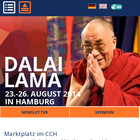
RAHMENPROGRAMM
HOME
MARKTPLATZ
PROGRAMM
ORGANISATORISCHES
DALAI
DALAI LAMA
VERANSTALTER
LAMA
PRESSE
KONTAKT
23.-26. AUGUST 2014
IN HAMBURG
NEWSLETTER
SPENDEN
Marktplatz im CCH