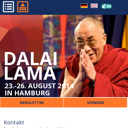
FAQ
HOME
IMPRESSUM
PROGRAMM
DATENSCHUTZ
ORGANISATORISCHES
DALAI
DALAI LAMA
VERANSTALTER
LAMA
PRESSE
KONTAKT
23.-26. AUGUST 2014
IN HAMBURG
NEWSLETTER
SPENDEN
Kontakt