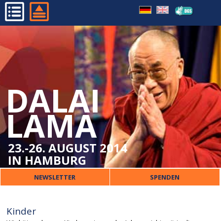
WICHTIGE BESUCHERINFOS
HOME
ORT
PROGRAMM
VERPFLEGUNG
ORGANISATORISCHES
ÜBERSETZUNG
DALAI
DALAI LAMA
KINDER
VERANSTALTER
LAMA
SICHERHEIT
PRESSE
UNTERKUNFT
KONTAKT
23.-26. AUGUST 2014
IN HAMBURG
NEWSLETTER
SPENDEN
Kinder