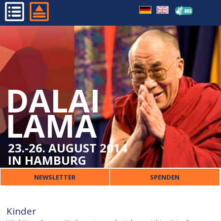
WICHTIGE BESUCHERINFOS
HOME
ORT
PROGRAMM
VERPFLEGUNG
ORGANISATORISCHES
ÜBERSETZUNG
DALAI
DALAI LAMA
KINDER
VERANSTALTER
LAMA
SICHERHEIT
PRESSE
UNTERKUNFT
KONTAKT
23.-26. AUGUST 2014
IN HAMBURG
NEWSLETTER
SPENDEN
Kinder