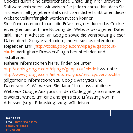
Cookies durch eine entsprechende Einstellung Ihrer Browser-
Software verhindern; wir weisen Sie jedoch darauf hin, dass Sie
in diesem Fall gegebenenfalls nicht sämtliche Funktionen dieser
Website vollumfänglich werden nutzen können.
Sie können darüber hinaus die Erfassung der durch das Cookie
erzeugten und auf Ihre Nutzung der Website bezogenen Daten
(inkl. Ihrer IP-Adresse) an Google sowie die Verarbeitung dieser
Daten durch Google verhindern, indem sie das unter dem
folgenden Link (
http://tools.google.com/dlpage/gaoptout?
hl=de
) verfügbare Browser-Plugin herunterladen und
installieren.
Nähere Informationen hierzu finden Sie unter
http://tools.google.com/dlpage/gaoptout?hl=de
bzw. unter
http://www.google.com/intl/de/analytics/privacyoverview.html
(allgemeine Informationen zu Google Analytics und
Datenschutz). Wir weisen Sie darauf hin, dass auf dieser
Webseite Google Analytics um den Code „gat._anonymizeIp();“
erweitert wurde, um eine anonymisierte Erfassung von IP-
Adressen (sog. IP-Masking) zu gewährleisten.
Kontakt
Email:
info(at)dalailama-
hamburg(dot)de
Impressum