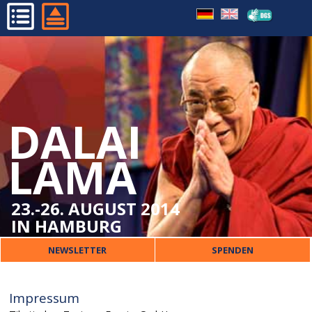
FAQ
HOME
IMPRESSUM
PROGRAMM
DATENSCHUTZ
ORGANISATORISCHES
DALAI
DALAI LAMA
VERANSTALTER
LAMA
PRESSE
KONTAKT
23.-26. AUGUST 2014
IN HAMBURG
NEWSLETTER
SPENDEN
Impressum