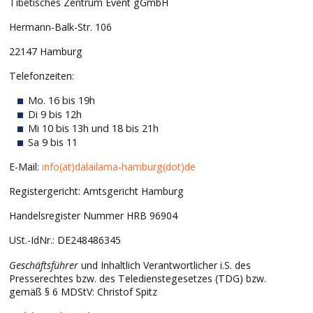
Tibetisches Zentrum Event gGmbH
Hermann-Balk-Str. 106
22147 Hamburg
Telefonzeiten:
Mo. 16 bis 19h
Di 9 bis 12h
Mi 10 bis 13h und 18 bis 21h
Sa 9 bis 11
E-Mail:
info(at)dalailama-hamburg(dot)de
Registergericht: Amtsgericht Hamburg
Handelsregister Nummer HRB 96904
USt.-IdNr.: DE248486345
Geschäftsführer
und Inhaltlich Verantwortlicher i.S. des
Presserechtes bzw. des Teledienstegesetzes (TDG) bzw.
gemäß § 6 MDStV: Christof Spitz