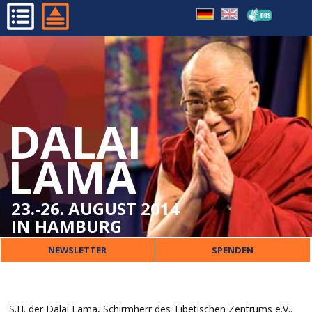
HOME
PROGRAMM
ORGANISATORISCHES
DALAI
DALAI LAMA
VERANSTALTER
LAMA
PRESSE
KONTAKT
23.-26. AUGUST 2014
IN HAMBURG
NEWSLETTER
SPENDEN
S.H. der Dalai Lama, Schirmherr des Tibetischen Zentrums e.V.,