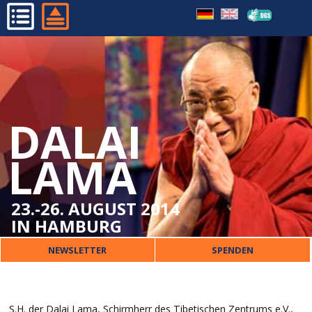
HOME
PROGRAMM
ORGANISATORISCHES
DALAI
DALAI LAMA
VERANSTALTER
LAMA
PRESSE
KONTAKT
23.-26. AUGUST 2014
IN HAMBURG
NEWSLETTER
SPENDEN
S.H. der Dalai Lama, Schirmherr des Tibetischen Zentrums e.V.,