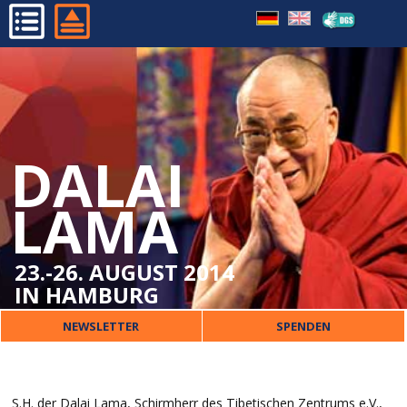
HOME
PROGRAMM
ORGANISATORISCHES
DALAI
DALAI LAMA
VERANSTALTER
LAMA
PRESSE
KONTAKT
23.-26. AUGUST 2014
IN HAMBURG
NEWSLETTER
SPENDEN
S.H. der Dalai Lama, Schirmherr des Tibetischen Zentrums e.V.,