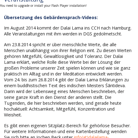
You need to upgrade or install your Flash Player installation!
Übersetzung des Gebärdensprach-Videos:
Im August 2014 kommt der Dalai Lama ins CCH nach Hamburg.
Alle Veranstaltungen mit ihm werden in DGS gedolmetscht.
Am 23.8.2014 spricht er über menschliche Werte, die alle
Menschen unabhängig von ihrer Religion eint. Zu diesen Werten
gehören Mitgefühl, Gewaltlosigkeit und Toleranz. Der Dalai
Lama erklärt, welche Rolle diese Werte bei der Lösung der
großen Probleme unserer Zeit spielen können und wie sie ganz
praktisch im Alltag und in der Meditation entwickelt werden.
Vom 24. bis zum 26.8.2014 gibt der Dalai Lama Erklärungen zu
einem buddhistischen Text des indischen Meisters Śāntideva.
Darin wird der Lebensweg eines Menschen beschrieben, der
seine ganze Kraft in den Dienst der anderen stellt. Die
Tugenden, die hier beschrieben werden, sind gerade heute
hochaktuell: Achtsamkeit, Mitgefühl, Konzentration und
Weisheit.
Es gibt einen eigenen Sitzplatz-Bereich für gehörlose Besucher.
Für weitere Informationen und eine Kartenbestellung wenden
Sie sich bitte an Jochen Beck unter
info(at)dalailama-