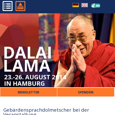
WICHTIGE BESUCHERINFOS
HOME
ORT
PROGRAMM
VERPFLEGUNG
ORGANISATORISCHES
ÜBERSETZUNG
DALAI
DALAI LAMA
KINDER
VERANSTALTER
LAMA
SICHERHEIT
PRESSE
UNTERKUNFT
KONTAKT
23.-26. AUGUST 2014
IN HAMBURG
NEWSLETTER
SPENDEN
Gebärdensprachdolmetscher bei der
Veranstaltung