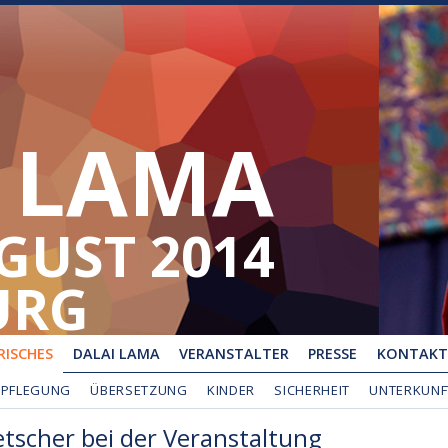
 LAMA
UGUST 2014
URG
ISCHES
DALAI LAMA
VERANSTALTER
PRESSE
KONTAKT
RPFLEGUNG
ÜBERSETZUNG
KINDER
SICHERHEIT
UNTERKUNF
scher bei der Veranstaltung