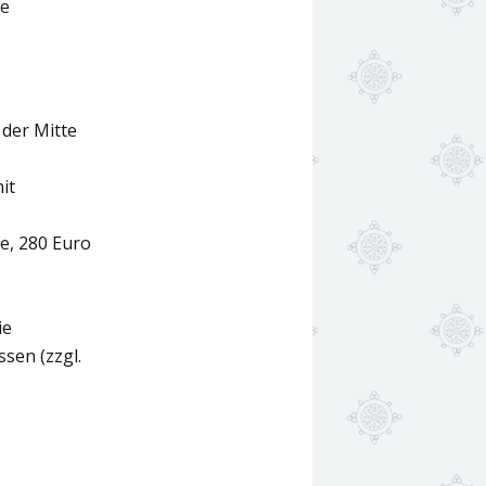
re
 der Mitte
it
e, 280 Euro
ie
sen (zzgl.