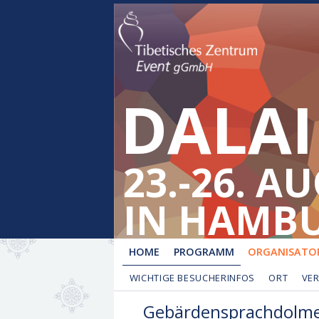
DALAI
23.-26. A
IN HAMB
HOME
PROGRAMM
ORGANISATOR
WICHTIGE BESUCHERINFOS
ORT
VE
Gebärdensprachdolmet