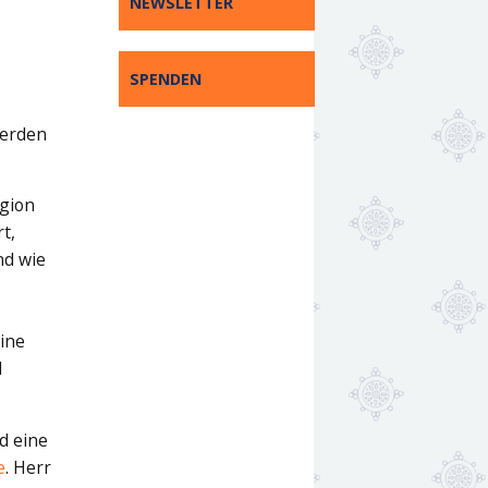
NEWSLETTER
SPENDEN
werden
igion
t,
nd wie
ine
d
d eine
e
. Herr