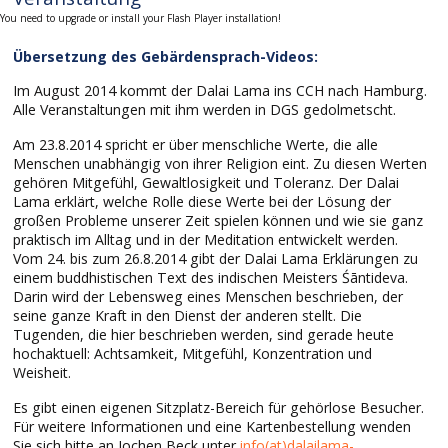
You need to upgrade or install your Flash Player installation!
Übersetzung des Gebärdensprach-Videos:
Im August 2014 kommt der Dalai Lama ins CCH nach Hamburg.
Alle Veranstaltungen mit ihm werden in DGS gedolmetscht.
Am 23.8.2014 spricht er über menschliche Werte, die alle
Menschen unabhängig von ihrer Religion eint. Zu diesen Werten
gehören Mitgefühl, Gewaltlosigkeit und Toleranz. Der Dalai
Lama erklärt, welche Rolle diese Werte bei der Lösung der
großen Probleme unserer Zeit spielen können und wie sie ganz
praktisch im Alltag und in der Meditation entwickelt werden.
Vom 24. bis zum 26.8.2014 gibt der Dalai Lama Erklärungen zu
einem buddhistischen Text des indischen Meisters Śāntideva.
Darin wird der Lebensweg eines Menschen beschrieben, der
seine ganze Kraft in den Dienst der anderen stellt. Die
Tugenden, die hier beschrieben werden, sind gerade heute
hochaktuell: Achtsamkeit, Mitgefühl, Konzentration und
Weisheit.
Es gibt einen eigenen Sitzplatz-Bereich für gehörlose Besucher.
Für weitere Informationen und eine Kartenbestellung wenden
Sie sich bitte an Jochen Beck unter
info(at)dalailama-