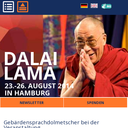
WICHTIGE BESUCHERINFOS
HOME
ORT
PROGRAMM
VERPFLEGUNG
ORGANISATORISCHES
ÜBERSETZUNG
DALAI
DALAI LAMA
KINDER
VERANSTALTER
LAMA
SICHERHEIT
PRESSE
UNTERKUNFT
KONTAKT
23.-26. AUGUST 2014
IN HAMBURG
NEWSLETTER
SPENDEN
Gebärdensprachdolmetscher bei der
Veranstaltung