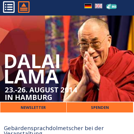
WICHTIGE BESUCHERINFOS
HOME
ORT
PROGRAMM
VERPFLEGUNG
ORGANISATORISCHES
ÜBERSETZUNG
DALAI
DALAI LAMA
KINDER
VERANSTALTER
LAMA
SICHERHEIT
PRESSE
UNTERKUNFT
KONTAKT
23.-26. AUGUST 2014
IN HAMBURG
NEWSLETTER
SPENDEN
Gebärdensprachdolmetscher bei der
Veranstaltung