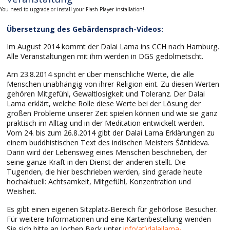
You need to upgrade or install your Flash Player installation!
Übersetzung des Gebärdensprach-Videos:
Im August 2014 kommt der Dalai Lama ins CCH nach Hamburg.
Alle Veranstaltungen mit ihm werden in DGS gedolmetscht.
Am 23.8.2014 spricht er über menschliche Werte, die alle
Menschen unabhängig von ihrer Religion eint. Zu diesen Werten
gehören Mitgefühl, Gewaltlosigkeit und Toleranz. Der Dalai
Lama erklärt, welche Rolle diese Werte bei der Lösung der
großen Probleme unserer Zeit spielen können und wie sie ganz
praktisch im Alltag und in der Meditation entwickelt werden.
Vom 24. bis zum 26.8.2014 gibt der Dalai Lama Erklärungen zu
einem buddhistischen Text des indischen Meisters Śāntideva.
Darin wird der Lebensweg eines Menschen beschrieben, der
seine ganze Kraft in den Dienst der anderen stellt. Die
Tugenden, die hier beschrieben werden, sind gerade heute
hochaktuell: Achtsamkeit, Mitgefühl, Konzentration und
Weisheit.
Es gibt einen eigenen Sitzplatz-Bereich für gehörlose Besucher.
Für weitere Informationen und eine Kartenbestellung wenden
Sie sich bitte an Jochen Beck unter
info(at)dalailama-