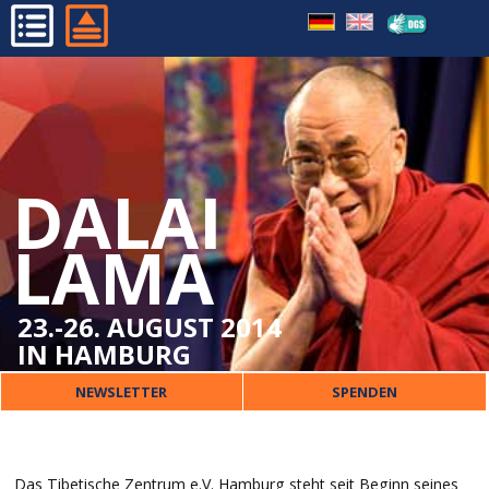
TIBETISCHES ZENTRUM
HOME
FRÜHERE BESUCHE
PROGRAMM
ORGANISATORISCHES
DALAI
DALAI LAMA
VERANSTALTER
LAMA
PRESSE
KONTAKT
23.-26. AUGUST 2014
IN HAMBURG
NEWSLETTER
SPENDEN
Das Tibetische Zentrum e.V. Hamburg steht seit Beginn seines