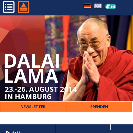
FAQ
HOME
IMPRESSUM
PROGRAMM
DATENSCHUTZ
ORGANISATORISCHES
DALAI
DALAI LAMA
VERANSTALTER
LAMA
PRESSE
KONTAKT
23.-26. AUGUST 2014
IN HAMBURG
NEWSLETTER
SPENDEN
Kontakt