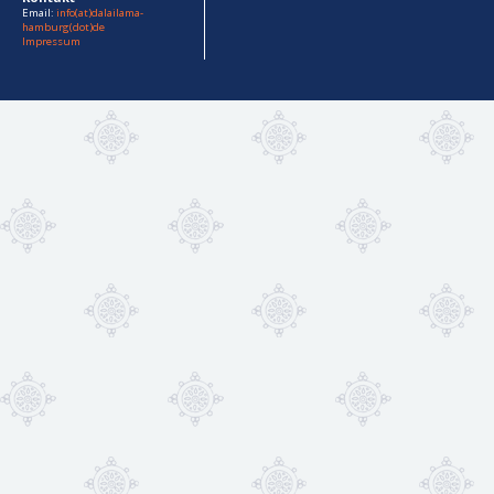
Email:
info(at)dalailama-
hamburg(dot)de
Impressum