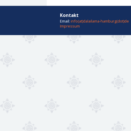
Kontakt
Email:
info(at)dalailama-hamburg(dot)de
Impressum