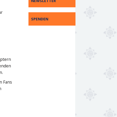
NEWSLETTER
ür
SPENDEN
uptern
senden
n.
en Fans
n