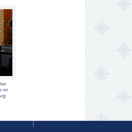
dner
ss im
urg.