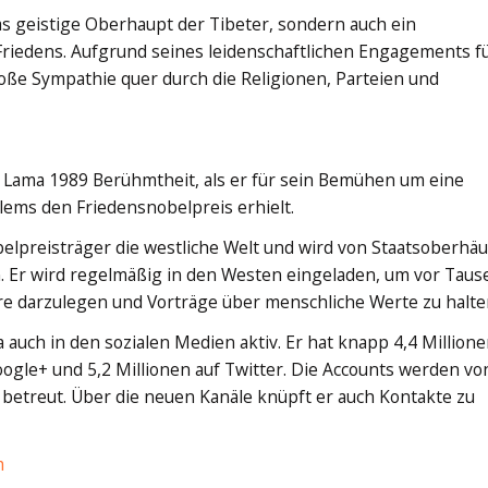
das geistige Oberhaupt der Tibeter, sondern auch ein
Friedens. Aufgrund seines leidenschaftlichen Engagements f
oße Sympathie quer durch die Religionen, Parteien und
i Lama 1989 Berühmtheit, als er für sein Bemühen um eine
ems den Friedensnobelpreis erhielt.
belpreisträger die westliche Welt und wird von Staatsoberhä
 Er wird regelmäßig in den Westen eingeladen, um vor Tau
re darzulegen und Vorträge über menschliche Werte zu halte
ma auch in den sozialen Medien aktiv. Er hat knapp 4,4 Million
oogle+ und 5,2 Millionen auf Twitter. Die Accounts werden vo
betreut. Über die neuen Kanäle knüpft er auch Kontakte zu
m