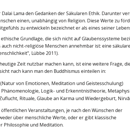
er Dalai Lama den Gedanken der Säkularen Ethik. Darunter ver
enschen einen, unabhängig von Religion. Diese Werte zu för
itgefühls zu entwickeln bezeichnet er als eines seiner Lebens
e ethische Grundlage, die sich nicht auf Glaubenssysteme bez
s auch nicht-religiöse Menschen annehmbar ist: eine säkulare
nschlichkeit", Lübbe 2011).
eutige Zeit nutzbar machen kann, ist eine weitere Frage, di
nsicht nach kann man den Buddhismus einteilen in:
 (Natur von Emotionen, Meditation und Geistesschulung)
r Phänomenologie, Logik- und Erkenntnistheorie, Metaphys
 Zuflucht, Rituale, Glaube an Karma und Wiedergeburt, Nirvā
n öffentlichen Veranstaltungen, je nach den Wünschen der
eder über menschliche Werte, oder er gibt klassische
r Philosophie und Meditation.