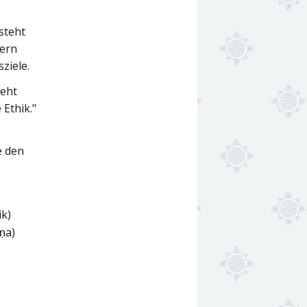
steht
dern
ziele.
ieht
 Ethik."
e den
ik)
ṇa)