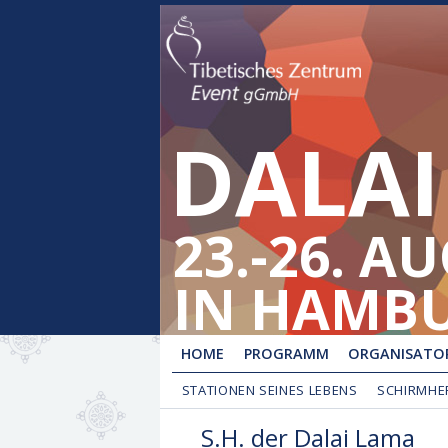
DALAI
23.-26. A
IN HAMB
HOME
PROGRAMM
ORGANISATOR
STATIONEN SEINES LEBENS
SCHIRMHE
S.H. der Dalai Lama